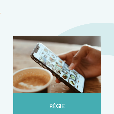
}
RÉGIE