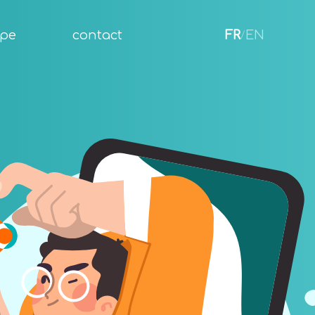
ipe
contact
FR
EN
/