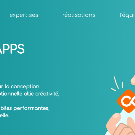
expertises
réalisations
l'équ
APPS
ur la conception
onnelle allie créativité,
biles performantes,
lle.