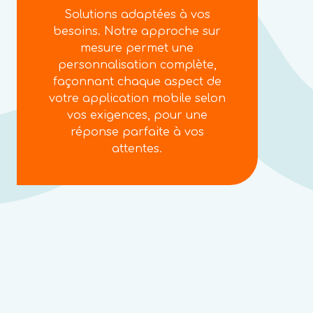
Solutions adaptées à vos
besoins. Notre approche sur
mesure permet une
personnalisation complète,
façonnant chaque aspect de
votre application mobile selon
vos exigences, pour une
réponse parfaite à vos
attentes.