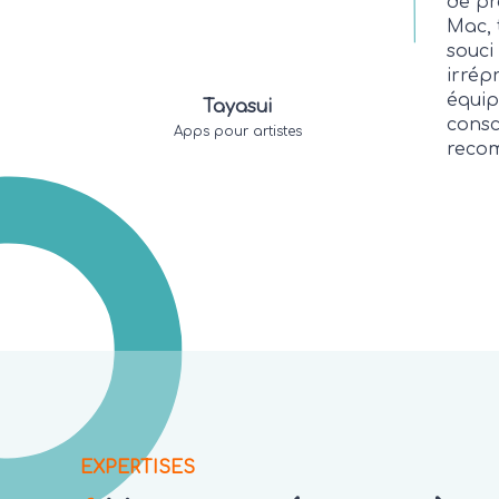
de pr
Mac, 
souci 
irrép
équip
Tayasui
consc
Apps pour artistes
reco
EXPERTISES