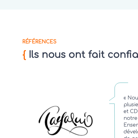
RÉFÉRENCES
{
Ils nous ont fait confi
«
Nou
plusi
et CD
notre
Ensem
dével