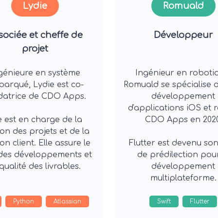
Lydie
Romuald
sociée et cheffe de
Développeur
projet
génieure en système
Ingénieur en roboti
arqué, Lydie est co-
Romuald se spécialise 
datrice de CDO Apps.
développement
d'applications iOS et r
e est en charge de la
CDO Apps en 2020
on des projets et de la
ion client. Elle assure le
Flutter est devenu son
 des développements et
de prédilection pour
 qualité des livrables.
développement
multiplateforme.
Python
Atlassian
Swift
Flutter