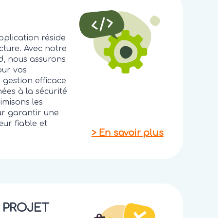
pplication réside
cture. Avec notre
d, nous assurons
our vos
 gestion efficace
ées à la sécurité
imisons les
r garantir une
eur fiable et
>
En savoir plus
 PROJET