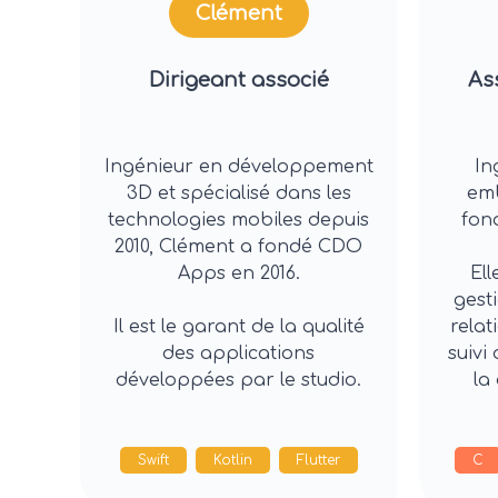
Clément
Dirigeant associé
As
Ingénieur en développement
In
3D et spécialisé dans les
emb
technologies mobiles depuis
fon
2010, Clément a fondé CDO
Apps en 2016.
Ell
gesti
Il est le garant de la qualité
relat
des applications
suivi
développées par le studio.
la
Swift
Kotlin
Flutter
C