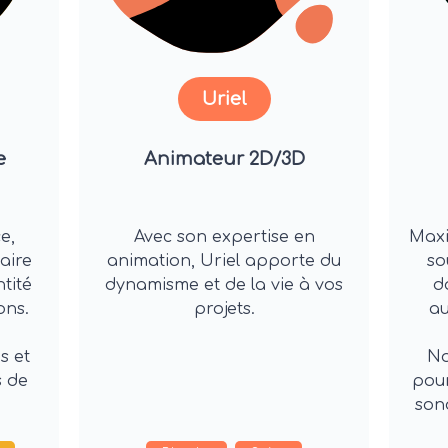
Uriel
e
Animateur 2D/3D
ce,
Avec son expertise en
Maxi
aire
animation, Uriel apporte du
so
ntité
dynamisme et de la vie à vos
d
ons.
projets.
au
s et
No
s de
pour
son