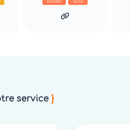
Blender
Spine
re service
}