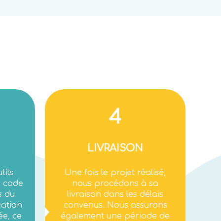
4
LIVRAISON
tils
Une fois le projet réalisé,
e code
nous procédons à sa
s du
livraison dans les délais
cation
convenus. Nous assurons
ée, ce
également une période de