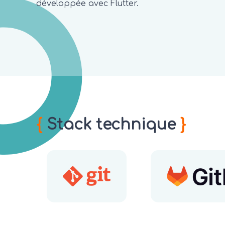
développée avec Flutter.
{
Stack technique
}