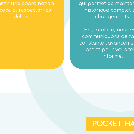
ntir une coordination
qui permet de mainten
icace et respecter les
historique complet 
délais.
changements.
En parallèle, nous v
communiquons de f
constante l’avanceme
projet pour vous te
informé.
POCKET H