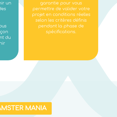
ir un
garantie pour vous
des
permettre de valider votre
projet en conditions réelles
selon les critères définis
ous
pendant la phase de
açon
spécifications.
nt du
nir
AMSTER MANIA