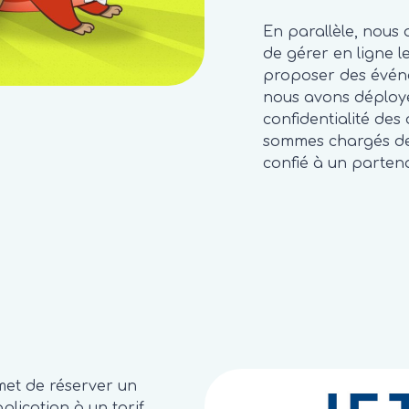
En parallèle, nou
de gérer en ligne 
proposer des événe
nous avons déployé
confidentialité des
sommes chargés de l
confié à un parten
met de réserver un
plication à un tarif