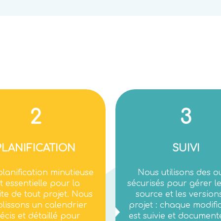
2
3
PLANIFICATION
SUIVI
lanification minutieuse
Nous utilisons des ou
t essentielle pour la
sécurisés pour gérer l
ite de tout projet. Nous
source et les version
blissons un calendrier
projet : chaque modifi
écis et détaillé pour
est suivie et document