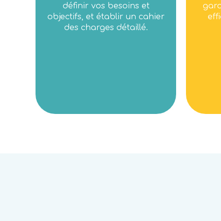
définir vos besoins et
gara
objectifs, et établir un cahier
eff
des charges détaillé.