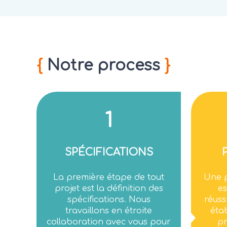
{
Notre process
}
1
SPÉCIFICATIONS
La première étape de tout
Une p
projet est la définition des
es
spécifications. Nous
réuss
travaillons en étroite
éta
collaboration avec vous pour
pr