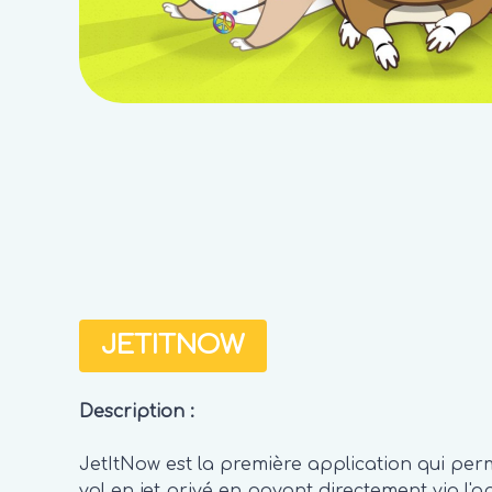
JETITNOW
Description
:
JetItNow est la première application qui per
vol en jet privé en payant directement via l'ap