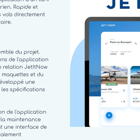
rien. Rapide et
es vols directement
aire.
mble du projet.
ons de l'application
n relation JetItNow
s maquettes et du
 développé une
 les spécifications
on de l'application
ré la maintenance
t une interface de
galement